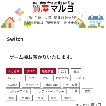
JR山手線 大塚駅 北口の質屋
JR山手線「大塚」駅北口 徒歩3分
都電荒川線「巣鴨新田」駅 徒歩4分
Switch
ゲーム機お預かりいたします。
おしらせ
ブログ
新着情報
2DS
3DS
Nintendo
PS VR
PS4
PS4 PRO
PSVITA
Switch
SwitchLite
Xbox One
ゲーム機
スイッチライト
ニンテンドースイッチ
大塚
東京
池袋
豊島区
買取
質屋
預かり
2020年8月1日