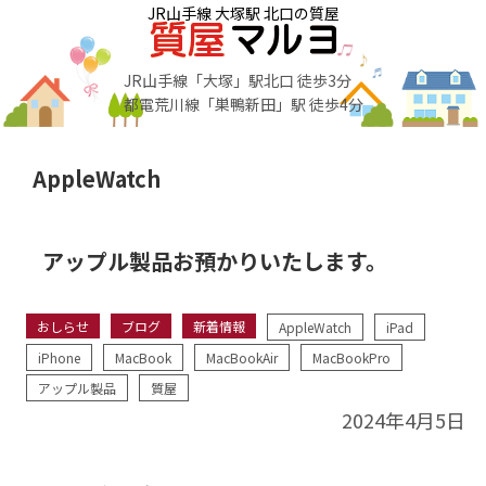
JR山手線 大塚駅 北口の質屋
JR山手線「大塚」駅北口 徒歩3分
都電荒川線「巣鴨新田」駅 徒歩4分
AppleWatch
アップル製品お預かりいたします。
おしらせ
ブログ
新着情報
AppleWatch
iPad
iPhone
MacBook
MacBookAir
MacBookPro
アップル製品
質屋
2024年4月5日