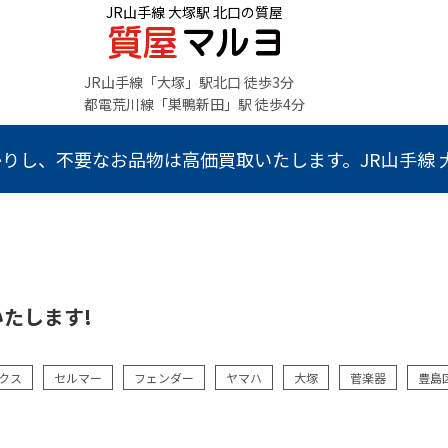
JR山手線 大塚駅 北口の質屋
JR山手線「大塚」駅北口 徒歩3分
都電荒川線「巣鴨新田」駅 徒歩4分
りし、不要なお品物は高価買取いたします。JR山手線 大
たします!
クス
セルマー
フェンダー
ヤマハ
大塚
菅楽器
豊島