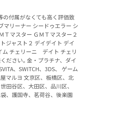
マ等の付属がなくても高く評価致
ブマリーナー シードゥエラー シ
ＧＭＴマスター ＧＭＴマスター２
イトジャスト２ デイデイト デイ
ム チェリーニ デイト チェリ
ください｡ 金・プラチナ、ダイ
ITA、SWITCH、3DS、 ゲーム
屋マルヨ 文京区、板橋区、北
、世田谷区、大田区、品川区、
池袋、護国寺、茗荷谷、後楽園