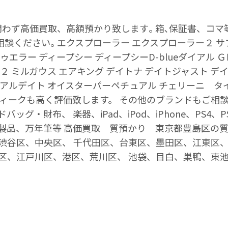
問わず高価買取、高額預かり致します｡ 箱､保証書、コ
相談ください｡ エクスプローラー エクスプローラー２ サ
エラー ディープシー ディープシーD-blueダイアル 
２ ミルガウス エアキング デイトナ デイトジャスト デ
アルデイト オイスターパーペチュアル チェリーニ タイ
ィークも高く評価致します。 その他のブランドもご相談
・財布、 楽器、iPad、iPod、iPhone、PS4、PSV
製品、万年筆等 高価買取 質預かり 東京都豊島区の質
渋谷区、中央区、 千代田区、台東区、墨田区、江東区
区、江戸川区、港区、荒川区、 池袋、目白、巣鴨、東