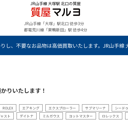
JR山手線 大塚駅 北口の質屋
JR山手線「大塚」駅北口 徒歩3分
都電荒川線「巣鴨新田」駅 徒歩4分
りし、不要なお品物は高価買取いたします。JR山手線 大
預かりいたします！
ROLEX
エアキング
エクスプローラー
サブマリーナ
シード
ジャスト
デイトナ
ミルガウス
ヨットマスター
ロレックス