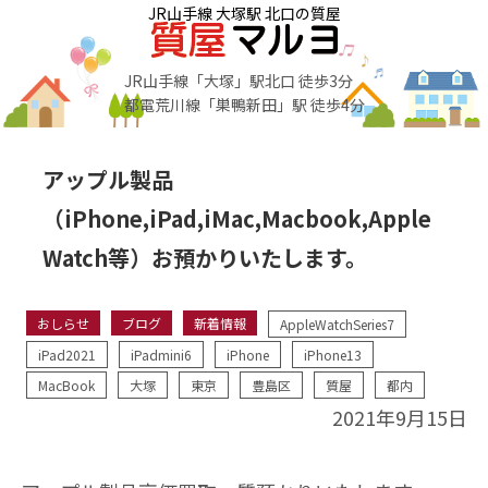
JR山手線 大塚駅 北口の質屋
JR山手線「大塚」駅北口 徒歩3分
都電荒川線「巣鴨新田」駅 徒歩4分
アップル製品
（iPhone,iPad,iMac,Macbook,Apple
Watch等）お預かりいたします。
おしらせ
ブログ
新着情報
AppleWatchSeries7
iPad2021
iPadmini6
iPhone
iPhone13
MacBook
大塚
東京
豊島区
質屋
都内
2021年9月15日