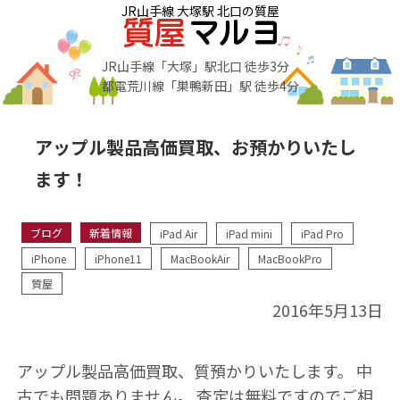
JR山手線 大塚駅 北口の質屋
JR山手線「大塚」駅北口 徒歩3分
都電荒川線「巣鴨新田」駅 徒歩4分
アップル製品高価買取、お預かりいたし
ます！
ブログ
新着情報
iPad Air
iPad mini
iPad Pro
iPhone
iPhone11
MacBookAir
MacBookPro
質屋
2016年5月13日
アップル製品高価買取、質預かりいたします。 中
古でも問題ありません。 査定は無料ですのでご相